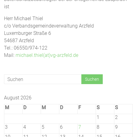
ist
Herr Michael Thiel
c/o Verbandsgemeindeverwaltung Arzfeld
Luxemburger Straße 6
54687 Arzfeld
Tel.: 06550/974-122
Mail:
michael.thiel(at)vg-arzfeld.de
August 2026
M
D
M
D
F
S
S
1
2
3
4
5
6
7
8
9
10
11
12
13
14
15
16